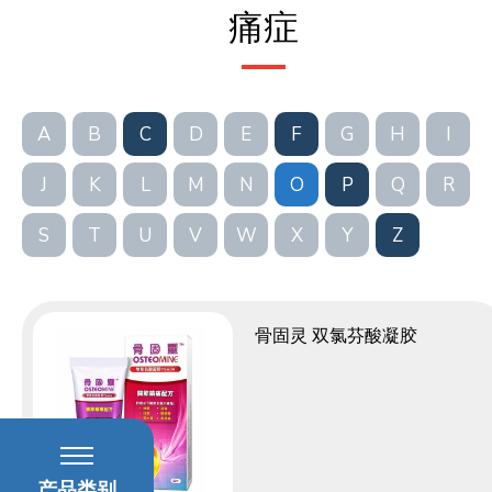
痛症
A
B
C
D
E
F
G
H
I
J
K
L
M
N
O
P
Q
R
S
T
U
V
W
X
Y
Z
骨固灵 双氯芬酸凝胶
产品类别