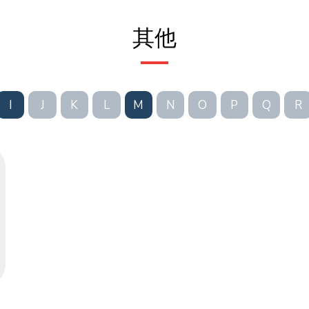
其他
I
J
K
L
M
N
O
P
Q
R