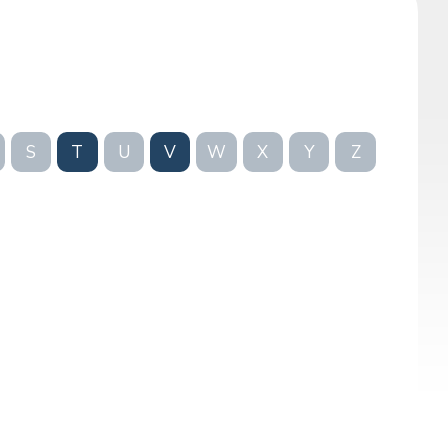
S
T
U
V
W
X
Y
Z