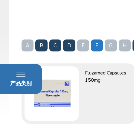
A
B
C
D
E
F
G
H
Fluzamed Capsules
150mg
产品类别