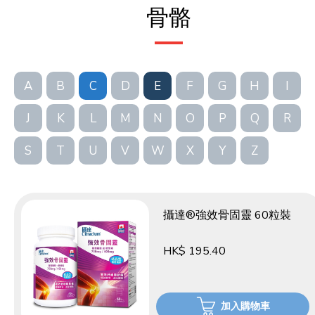
骨骼
A
B
C
D
E
F
G
H
I
J
K
L
M
N
O
P
Q
R
S
T
U
V
W
X
Y
Z
攝達®強效骨固靈 60粒裝
HK$ 195.40
加入購物車