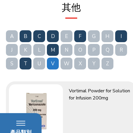
其他
A
B
C
D
E
F
G
H
I
J
K
L
M
N
O
P
Q
R
S
T
U
V
W
X
Y
Z
Vortimal Powder for Solution
for Infusion 200mg
產品類別