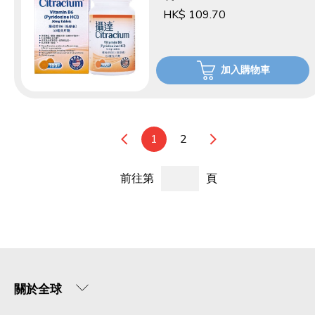
HK$ 109.70
加入購物車
1
2
前往第
頁
關於全球