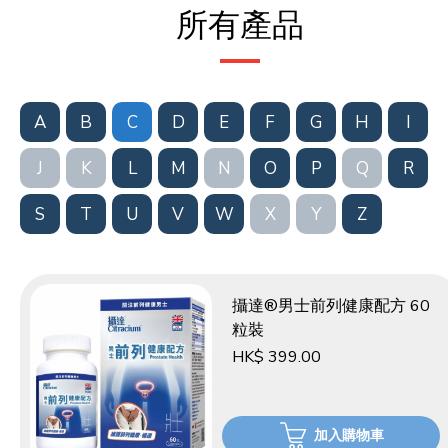
所有產品
A
B
C
D
E
F
G
H
I
J
K
L
M
N
O
P
Q
R
S
T
U
V
W
X
Y
Z
攝達®男士前列健康配方 60
粒裝
HK$ 399.00
加入購物車