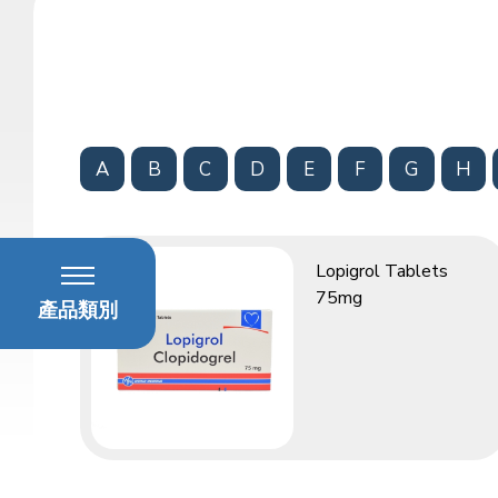
A
B
C
D
E
F
G
H
Lopigrol Tablets
75mg
產品類別