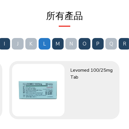
所有產品
I
J
K
L
M
N
O
P
Q
R
Levomed 100/25mg
Tab