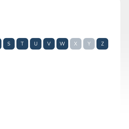
S
T
U
V
W
X
Y
Z