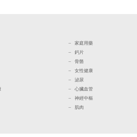
家庭用藥
鈣片
骨骼
女性健康
泌尿
康
心臟血管
神經中樞
肌肉