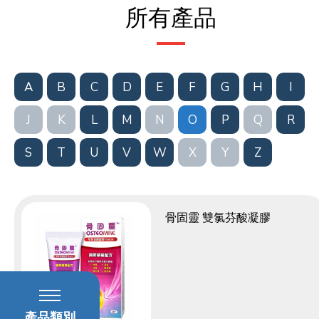
所有產品
A
B
C
D
E
F
G
H
I
J
K
L
M
N
O
P
Q
R
S
T
U
V
W
X
Y
Z
骨固靈 雙氯芬酸凝膠
產品類別