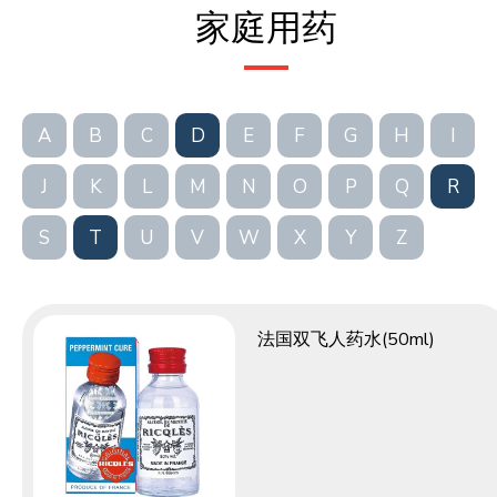
家庭用药
A
B
C
D
E
F
G
H
I
J
K
L
M
N
O
P
Q
R
S
T
U
V
W
X
Y
Z
法国双飞人药水(50ml)