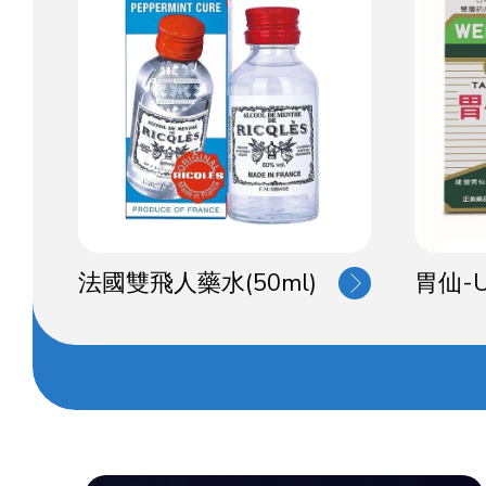
法國雙飛人藥水(50ml)
胃仙-