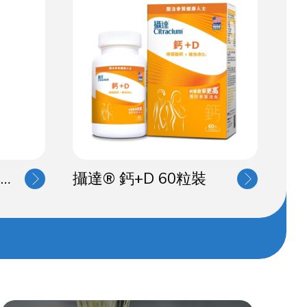
大東亞雙蝦標青草油(28ml)
攝達® 鈣+D 60粒裝