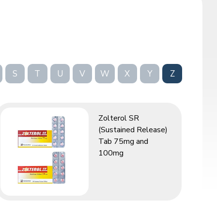
S
T
U
V
W
X
Y
Z
Zolterol SR
(Sustained Release)
Tab 75mg and
100mg