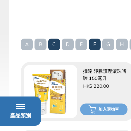
A
B
C
D
E
F
G
H
攝達 靜脈護理滾珠啫
喱 150毫升
HK$ 220.00
加入購物車
產品類別