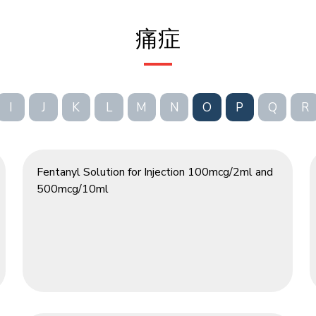
痛症
I
J
K
L
M
N
O
P
Q
R
Fentanyl Solution for Injection 100mcg/2ml and
500mcg/10ml