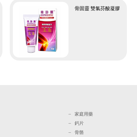
骨固靈 雙氯芬酸凝膠
家庭用藥
鈣片
骨骼