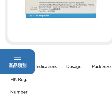
Active
產品類別
ingredient(s)
Indications
Dosage
Pack Size
HK Reg.
Number