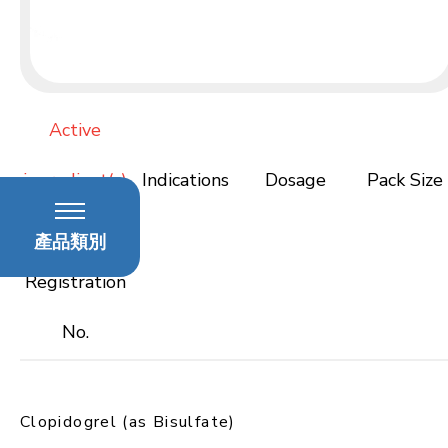
Active
ingredient(s)
Indications
Dosage
Pack Size
HK
產品類別
Registration
No.
Clopidogrel (as Bisulfate)