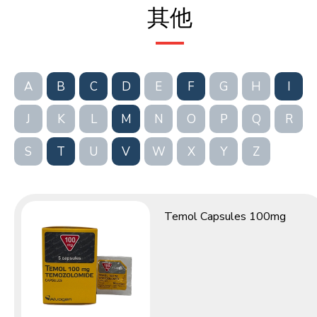
其他
A
B
C
D
E
F
G
H
I
J
K
L
M
N
O
P
Q
R
S
T
U
V
W
X
Y
Z
Temol Capsules 100mg