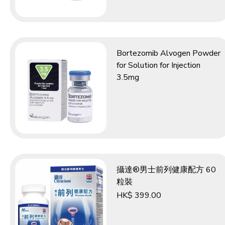
Bortezomib Alvogen Powder
for Solution for Injection
3.5mg
攝達®男士前列健康配方 60
粒裝
HK$ 399.00