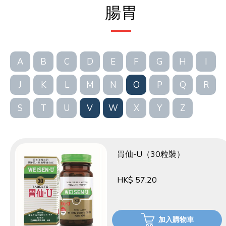
腸胃
A
B
C
D
E
F
G
H
I
J
K
L
M
N
O
P
Q
R
S
T
U
V
W
X
Y
Z
胃仙-U（30粒裝）
HK$ 57.20
加入購物車