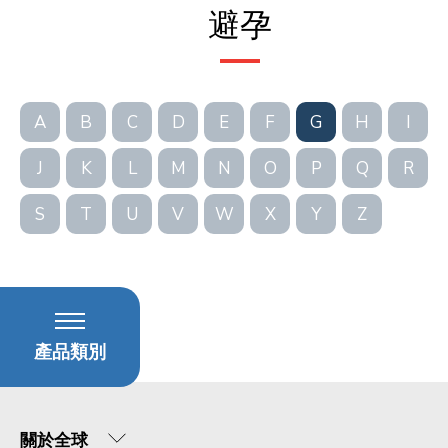
避孕
A
B
C
D
E
F
G
H
I
J
K
L
M
N
O
P
Q
R
S
T
U
V
W
X
Y
Z
產品類別
關於全球