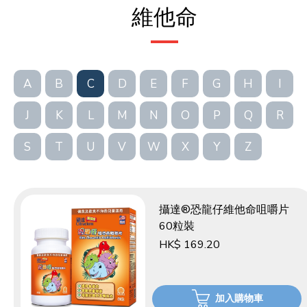
維他命
A
B
C
D
E
F
G
H
I
J
K
L
M
N
O
P
Q
R
S
T
U
V
W
X
Y
Z
攝達®恐龍仔維他命咀嚼片
60粒裝
HK$ 169.20
加入購物車