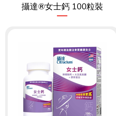
攝達®女士鈣 100粒裝