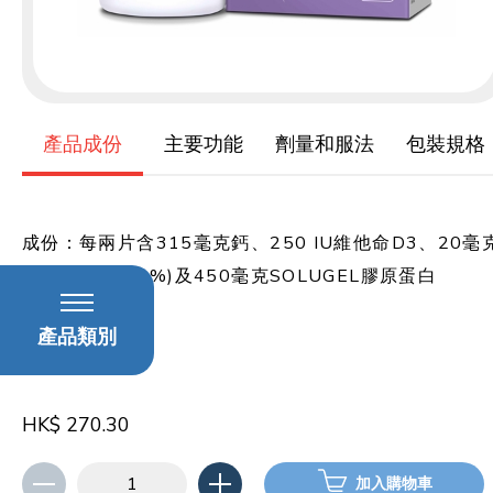
產品成份
主要功能
劑量和服法
包裝規格
成份：每兩片含315毫克鈣、250 IU維他命D3、20毫
大豆異黃酮(40%)及450毫克SOLUGEL膠原蛋白
產品類別
產地：美國製造
HK$ 270.30
加入購物車