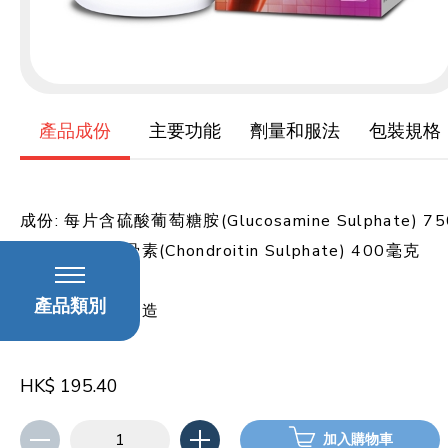
產品成份
主要功能
劑量和服法
包裝規格
成份: 每片含硫酸葡萄糖胺(Glucosamine Sulphate) 75
毫克和硫酸軟骨素(Chondroitin Sulphate) 400毫克
產品類別
產地：加拿大製造
HK$ 195.40
加入購物車