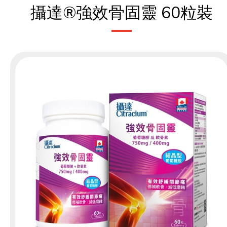
攝達®強效骨固靈 60粒裝